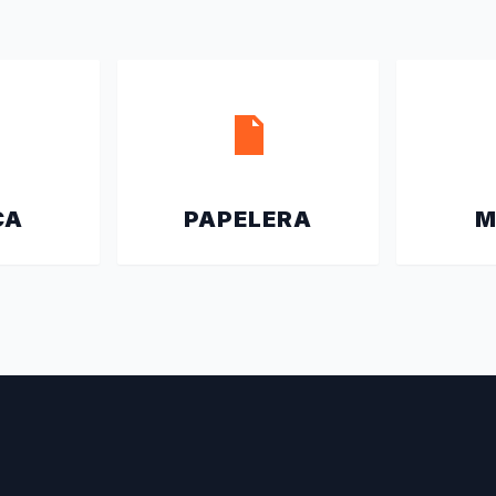
CA
PAPELERA
M