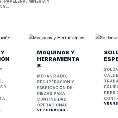
, PAPELERA, MINERIA Y
NAL.
 Y
MAQUINAS Y
SOL
IÓN
HERRAMIENTA
ESP
S
 Y
SOLDA
CALDE
MECANIZADO,
S,
TRABA
RECUPERACION Y
S Y
EQUIP
FABRICACION DE
PRESI
PIEZAS PARA
S A
CONTR
CONTINUIDAD
VER S
OPERACIONAL.
→
VER SERVICIO
→